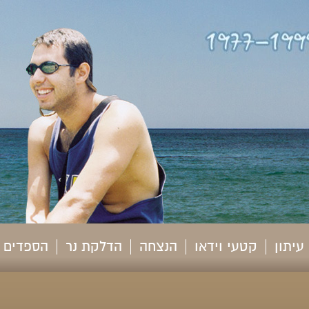
עיתון
קטעי וידאו
הנצחה
הדלקת נר
הספדים