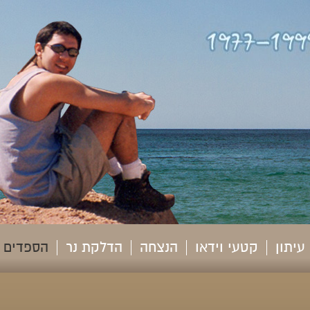
עיתון
קטעי וידאו
הנצחה
הדלקת נר
הספדים