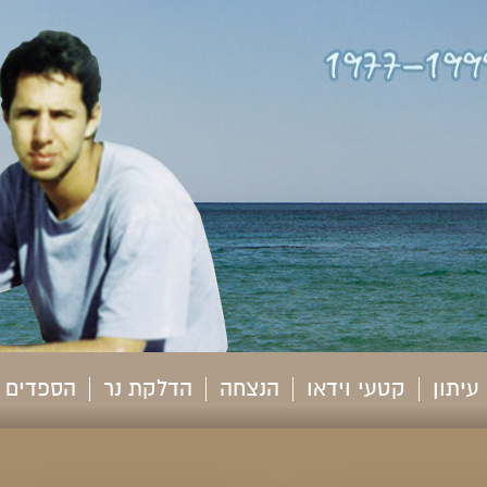
עיתון
קטעי וידאו
הנצחה
הדלקת נר
הספדים