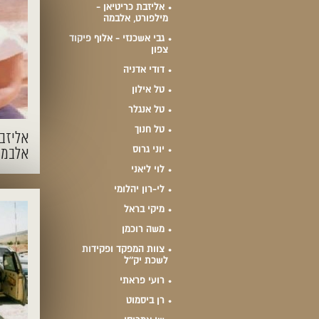
אליזבת כריטיאן -
מילפורט, אלבמה
גבי אשכנזי - אלוף פיקוד
צפון
דודי אדניה
טל אילון
טל אנגלר
טל חנוך
אליזבת
יוני גרוס
אלבמה
לוי ליאני
לי-רון יהלומי
מיקי בראל
משה רוכמן
צוות המפקד ופקידות
לשכת יק``ל
רועי פראתי
רן ביסמוט