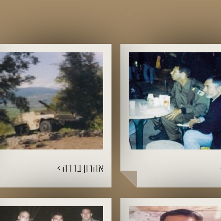
אהרון ברדה >