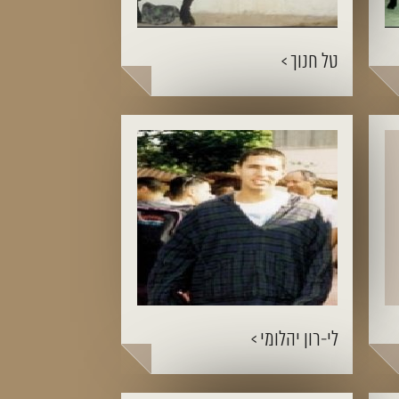
טל חנוך >
לי-רון יהלומי >