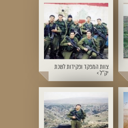
צוות המפקד ופקידות לשכת
יק``ל >