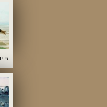
מיקי ב